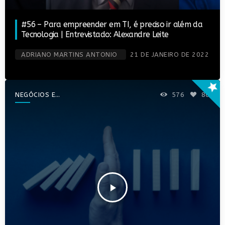
#56 – Para empreender em TI, é preciso ir além da
Tecnologia | Entrevistado: Alexandre Leite
ADRIANO MARTINS ANTONIO
21 DE JANEIRO DE 2022
star
NEGÓCIOS E
576
86
EMPREENDEDORISMO
play_arrow