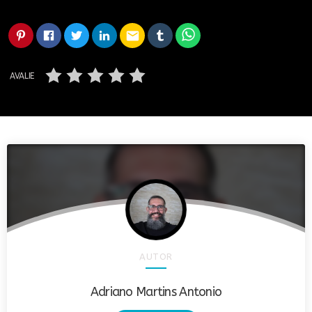
email
AVALIE
AUTOR
Adriano Martins Antonio