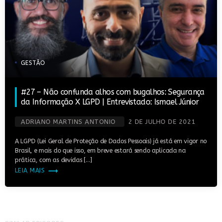
GESTÃO
#27 – Não confunda alhos com bugalhos: Segurança
da Informação X LGPD | Entrevistado: Ismael Júnior
ADRIANO MARTINS ANTONIO
2 DE JULHO DE 2021
A LGPD (Lei Geral de Proteção de Dados Pessoais) já está em vigor no
Brasil, e mais do que isso, em breve estará sendo aplicada na
prática, com as devidas […]
trending_flat
LEIA MAIS