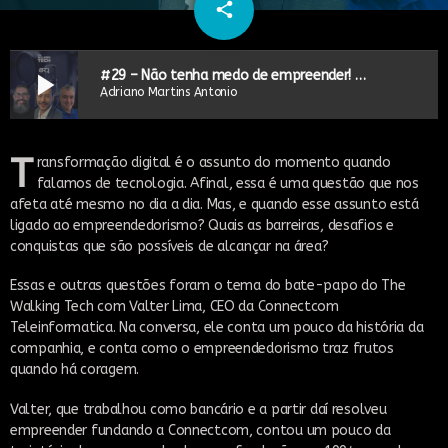
email
share
16
play_arrow
#29 – Não tenha medo de empreender! | Entrevistado: Valter Lima
Adriano Martins Antonio
T
ransformação digital é o assunto do momento quando
falamos de tecnologia. Afinal, essa é uma questão que nos
afeta até mesmo no dia a dia. Mas, e quando esse assunto está
ligado ao empreendedorismo? Quais as barreiras, desafios e
conquistas que são possíveis de alcançar na área?
Essas e outras questões foram o tema do bate-papo do The
Walking Tech com Valter Lima, CEO da Connectcom
Teleinformatica. Na conversa, ele conta um pouco da história da
companhia, e conta como o empreendedorismo traz frutos
quando há coragem.
Valter, que trabalhou como bancário e a partir daí resolveu
empreender fundando a Connectcom, contou um pouco da