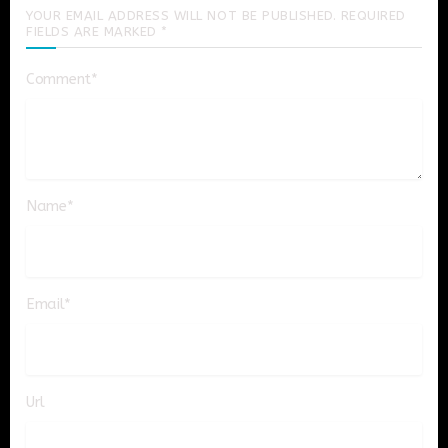
YOUR EMAIL ADDRESS WILL NOT BE PUBLISHED. REQUIRED
FIELDS ARE MARKED *
Comment*
Name*
Email*
Url