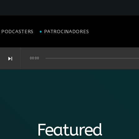
PODCASTERS
PATROCINADORES
skip_next
00:00
ogia | Entrevistado: Alexandre Leite
evistado: Marco Aurélio Oliveira
Featured