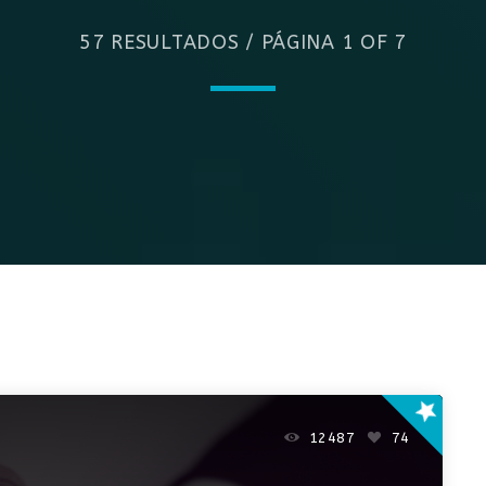
cas Euzébio
57 RESULTADOS / PÁGINA 1 OF 7
star
12487
74