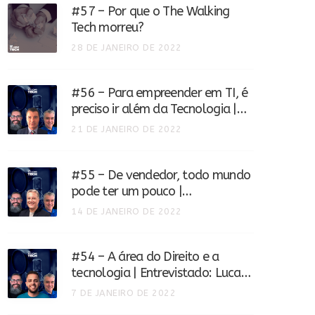
#57 – Por que o The Walking
Tech morreu?
28 DE JANEIRO DE 2022
#56 – Para empreender em TI, é
preciso ir além da Tecnologia |
Entrevistado: Alexandre Leite
21 DE JANEIRO DE 2022
#55 – De vendedor, todo mundo
pode ter um pouco |
Entrevistado: Marco Aurélio
14 DE JANEIRO DE 2022
Oliveira
#54 – A área do Direito e a
tecnologia | Entrevistado: Lucas
Euzébio
7 DE JANEIRO DE 2022