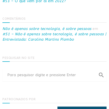
#53 – O que vem por aí em 2022?
COMENTÁRIOS
Não é apenas sobre tecnologia, é sobre pessoas
em
#51 – Não é apenas sobre tecnologia, é sobre pessoas |
Entrevistada: Carolina Martins Piombo
PESQUISAR NO SITE
search
PATROCINADOS POR