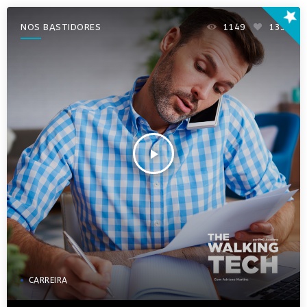
star
NOS BASTIDORES
1149
133
play_arrow
CARREIRA