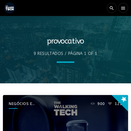
search
menu
provocativo
9 RESULTADOS / PÁGINA 1 OF 1
star
NEGÓCIOS E
900
121
EMPREENDEDORISMO