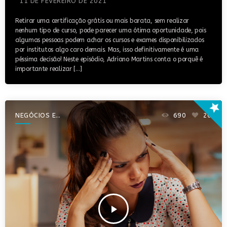
11 DE FEVEREIRO DE 2021
Retirar uma certificação grátis ou mais barata, sem realizar
nenhum tipo de curso, pode parecer uma ótima oportunidade, pois
algumas pessoas podem achar os cursos e exames disponibilizados
por institutos algo caro demais. Mas, isso definitivamente é uma
péssima decisão! Neste episódio, Adriano Martins conta o porquê é
importante realizar […]
star
NEGÓCIOS E
690
20
EMPREENDEDORISMO
play_arrow