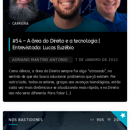
CARREIRA
#54 – A área do Direito e a tecnologia |
Entrevistado: Lucas Euzébio
ADRIANO MARTINS ANTONIO
7 DE JANEIRO DE 2022
Como ciência, a área do Direito sempre foi algo “atrasado”, no
sentido de que ela busca solucionar problemas que já existem. Por
outro lado, todos os setores, graças aos avanços tecnológicos, estão
cada vez mais dinâmicos e se atualizando mais rápido, e no Direito
isso não seria diferente. Para falar […]
star
NOS BASTIDORES
905
204