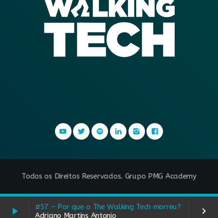
Todos os Direitos Reservados. Grupo PMG Academy
#57 – Por que o The Walking Tech morreu?
play_arrow
keyboard_arrow_right
Adriano Martins Antonio