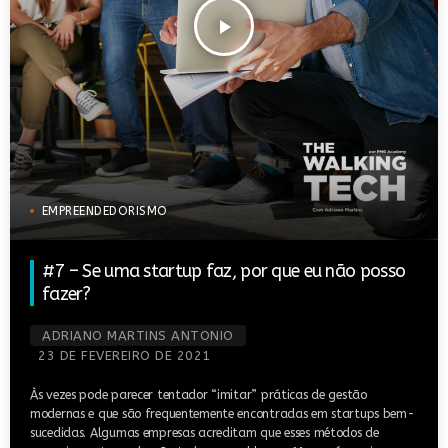
play_arrow
EMPREENDEDORISMO
#7 – Se uma startup faz, por que eu não posso
fazer?
ADRIANO MARTINS ANTONIO
23 DE FEVEREIRO DE 2021
Às vezes pode parecer tentador “imitar” práticas de gestão
modernas e que são frequentemente encontradas em startups bem-
sucedidas. Algumas empresas acreditam que esses métodos de