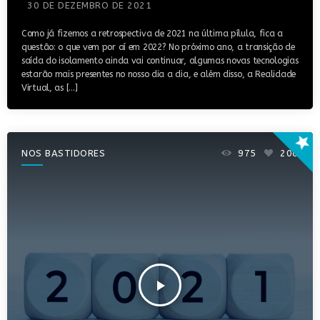
30 DE DEZEMBRO DE 2021
Como já fizemos a retrospectiva de 2021 na última pílula, fica a
questão: o que vem por aí em 2022? No próximo ano, a transição de
saída do isolamento ainda vai continuar, algumas novas tecnologias
estarão mais presentes no nosso dia a dia, e além disso, a Realidade
Virtual, as […]
star
NOS BASTIDORES
975
206
play_arrow