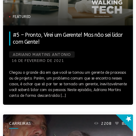
FEATURED
#5 – Pronto, Virei um Gerente! Mas não sei lidar
com Gente!
ADRIANO MARTINS ANTONIO
16 DE FEVEREIRO DE 2021
Chegou o grande dia em que você se tornou um gerente de processos
ou de projeto. Porém, um problema comum que se encontra nesses
casos, é achar que só por ter se tornado um gerente, inevitavelmente
você saberá lidar com as pessoas. Neste episódio, Adriano Martins
conta de forma descontraída […]
star
CARREIRAS
2208
88