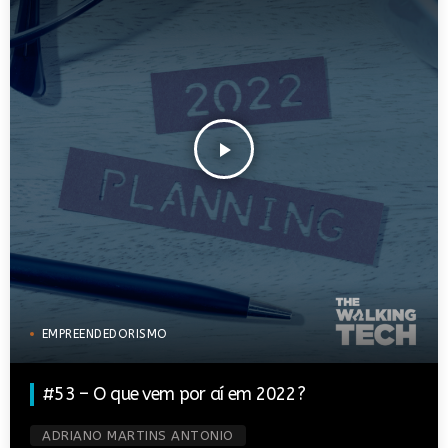
play_arrow
EMPREENDEDORISMO
#53 – O que vem por aí em 2022?
ADRIANO MARTINS ANTONIO