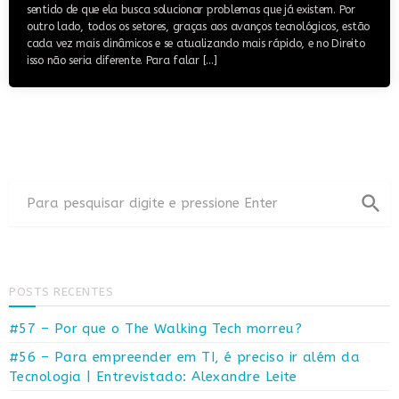
sentido de que ela busca solucionar problemas que já existem. Por
outro lado, todos os setores, graças aos avanços tecnológicos, estão
cada vez mais dinâmicos e se atualizando mais rápido, e no Direito
isso não seria diferente. Para falar […]
search
POSTS RECENTES
#57 – Por que o The Walking Tech morreu?
#56 – Para empreender em TI, é preciso ir além da
Tecnologia | Entrevistado: Alexandre Leite