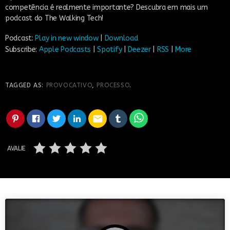
competência é realmente importante? Descubra em mais um
podcast do The Walking Tech!
Podcast:
Play in new window
|
Download
Subscribe:
Apple Podcasts
|
Spotify
|
Deezer
|
RSS
|
More
TAGGED AS:
PROVOCATIVO
,
PROCESSO
.
email
AVALIE