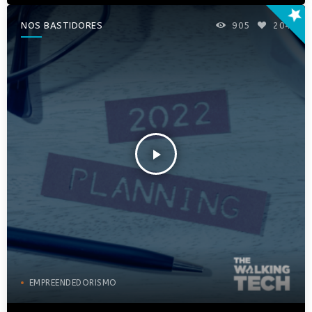
star
NOS BASTIDORES
905
204
play_arrow
EMPREENDEDORISMO