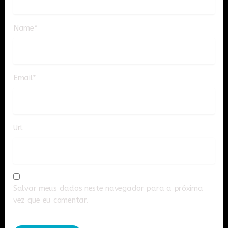
Name*
Email*
Url
Salvar meus dados neste navegador para a próxima
vez que eu comentar.