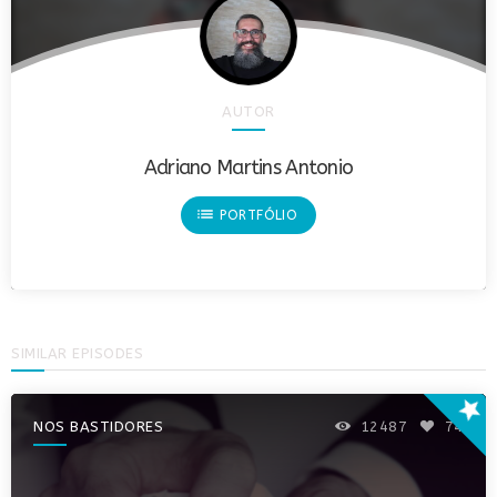
AUTOR
Adriano Martins Antonio
list
PORTFÓLIO
SIMILAR EPISODES
star
NOS BASTIDORES
12487
74