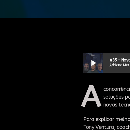
play_arrow
#35 – Nova
Adriano Mart
A
concorrênci
soluções pa
novas tecn
Para explicar melh
Tony Ventura, coach