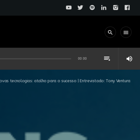
search
menu
playlist_play
volume_up
00:00
vas tecnologias: atalho para o sucesso | Entrevistado: Tony Ventura