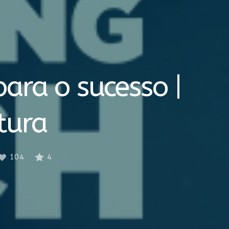
ara o sucesso |
tura
104
4