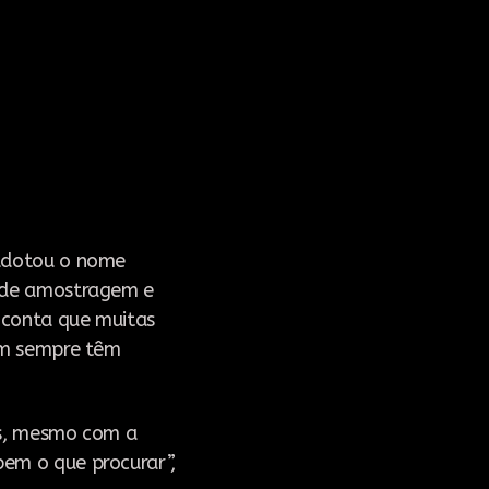
 adotou o nome
o de amostragem e
 conta que muitas
em sempre têm
as, mesmo com a
em o que procurar”,