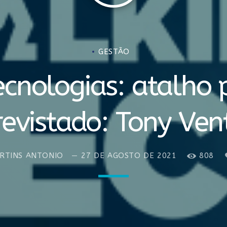
cas Euzébio
GESTÃO
cnologias: atalho p
revistado: Tony Ven
RTINS ANTONIO
27 DE AGOSTO DE 2021
808